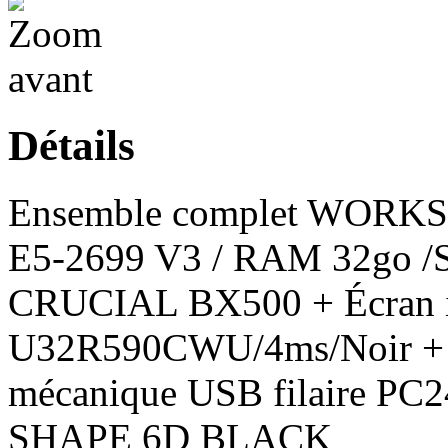
Détails
Ensemble complet WORKS
E5-2699 V3 / RAM 32go /S
CRUCIAL BX500 + Écran
U32R590CWU/4ms/Noir + 
mécanique USB filaire P
SHAPE 6D BLACK